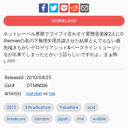
DOWNLOAD
ネットレーベル界隈でブイブイ言わすド変態音楽家2人にO
thermanの名の下無理矢理共謀させた結果とんでもない最
先端きちがいゲロゲリアシッド&ベースラインミュージッ
Ｑが出来てしまったとかいう話らしいですわよ。まぁ怖
い!!!!!
Released
:
2010/04/25
Cat#
:
OTMN006
Artist(s)
:
iserobin
vs
miii
2010
5thradioshow
YabaiKore
acid
breakcore
iserobin
japan
miii
wobble