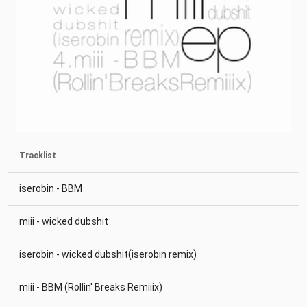
Tracklist
iserobin - BBM
miii - wicked dubshit
iserobin - wicked dubshit(iserobin remix)
miii - BBM (Rollin' Breaks Remiiix)