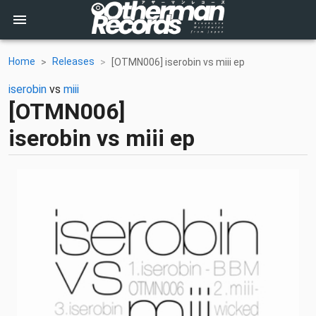
Home
Releases
[OTMN006] iserobin vs miii ep
iserobin
vs
miii
[OTMN006]
iserobin vs miii ep