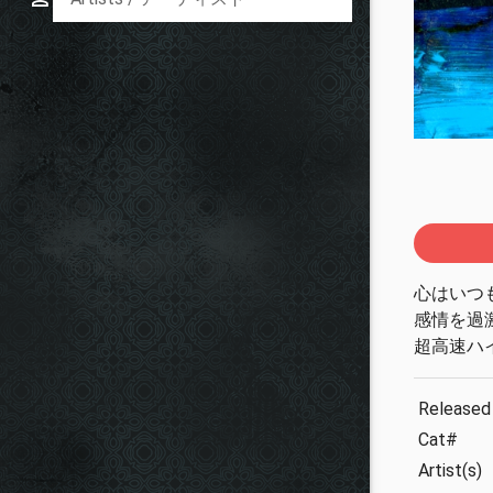
心はいつも
感情を過
超高速ハ
Released
Cat#
Artist(s)