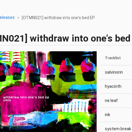
eleases
[OTMN021] withdraw into one's bed EP
MN021]
withdraw into one's bed
Tracklist
salvinorin
hyacinth
ne leaf
ink
system break