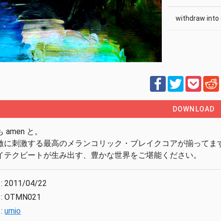
withdraw into 
DOWNLOAD
 amen と。
激に刺激する最高のメランコリック・ブレイクコアが揃ってま
イテクビートが生み出す、豊かな世界をご堪能ください。
:
2011/04/22
:
OTMN021
:
umio