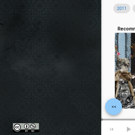
2011
Recom
<<