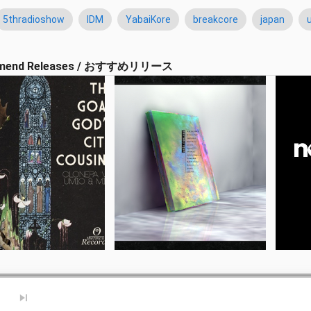
5thradioshow
IDM
YabaiKore
breakcore
japan
mend Releases / おすすめリリース