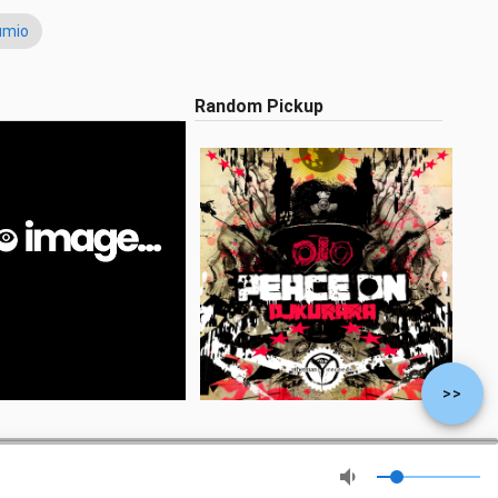
umio
Random Pickup
>>