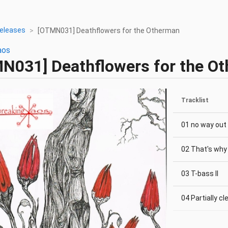
eleases
[OTMN031] Deathflowers for the Otherman
aos
MN031]
Deathflowers for the O
Tracklist
01 no way out
02 That's why
03 T-bass II
04 Partially c