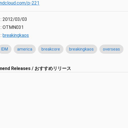
undcloud.com/p-221
:
2012/03/03
:
OTMN031
:
breakingkaos
IDM
america
breakcore
breakingkaos
overseas
mend Releases / おすすめリリース