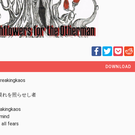
DOWNLOAD
akingkaos
畏れを照らせし者
eakingkaos
 mind
 all fears