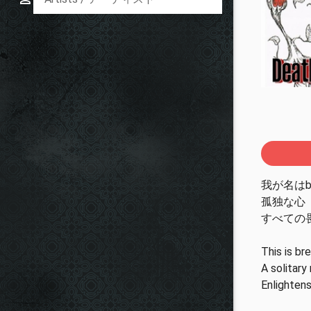
我が名はbre
孤独な心
すべての
This is br
A solitary
Enlightens