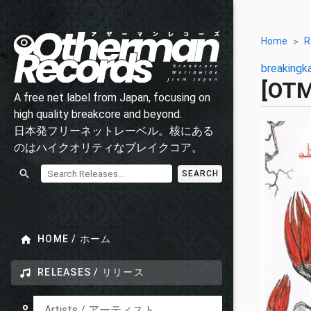
Home
R
breakingk
[OT
A free net label from Japan, focusing on
high quality breakcore and beyond.
日本発フリーネットレーベル。核にある
のはハイクオリティなブレイクコア。
SEARCH
HOME / ホーム
RELEASES / リリース
Artists / アーティスト