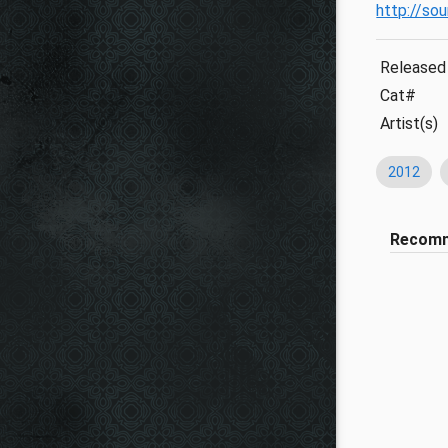
http://so
Released
Cat#
Artist(s)
2012
Recom