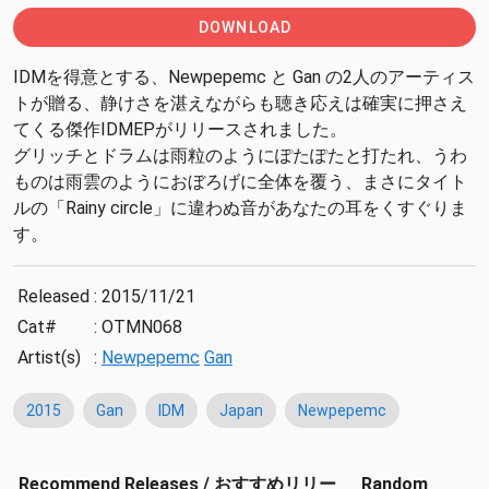
DOWNLOAD
IDMを得意とする、Newpepemc と Gan の2人のアーティス
トが贈る、静けさを湛えながらも聴き応えは確実に押さえ
てくる傑作IDMEPがリリースされました。
グリッチとドラムは雨粒のようにぽたぽたと打たれ、うわ
ものは雨雲のようにおぼろげに全体を覆う、まさにタイト
ルの「Rainy circle」に違わぬ音があなたの耳をくすぐりま
す。
Released
:
2015/11/21
Cat#
:
OTMN068
Artist(s)
:
Newpepemc
Gan
2015
Gan
IDM
Japan
Newpepemc
Recommend Releases / おすすめリリー
Random