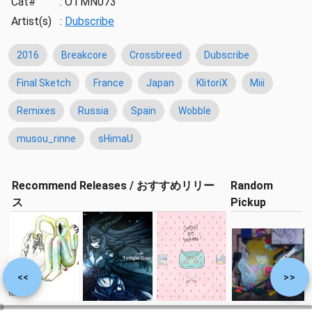
Cat#
:
OTMN073
Artist(s)
:
Dubscribe
2016
Breakcore
Crossbreed
Dubscribe
Final Sketch
France
Japan
KlitoriX
Miii
Remixes
Russia
Spain
Wobble
musou_rinne
sHimaU
Recommend Releases / おすすめリリー
Random
ス
Pickup
<<
>>