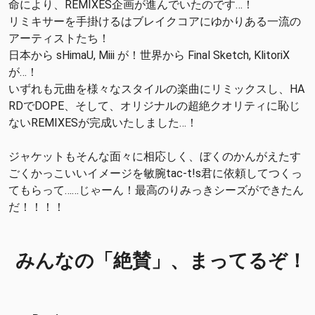
命により、REMIXES企画が進んでいたのです…！
リミキサーを手掛けるはブレイクコアにゆかりある一流の
アーティストたち！
日本から sHimaU, Miii が！世界から Final Sketch, KlitoriX
が…！
いずれも元曲を様々なスタイルの楽曲にリミックスし、HA
RDでDOPE、そして、オリジナルの超絶クオリティに恥じ
ないREMIXESが完成いたしました…！
ジャケットもそんな面々に相応しく、ぼくのかんがえたす
ごくかっこいいイメージを敏腕tac-t!s君に依頼してつくっ
てもらって……じゃーん！最高のりみっきシーズができたん
だ！！！！
みんなの「絶賛」、まってるぞ！