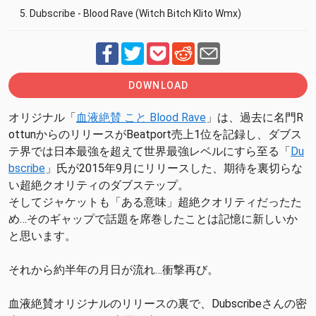
5. Dubscribe - Blood Rave (Witch Bitch Klito Wmx)
DOWNLOAD
オリジナル「
血液絶賛 こと Blood Rave
」は、過去に名門R
ottunからのリリースがBeatport売上1位を記録し、ダブス
テ界では日本最強を超えて世界最強レベルにすら至る「
Du
bscribe
」氏が2015年9月にリリースした、期待を裏切らな
い超絶クオリティのダブステップ。
そしてジャケットも「ある意味」超絶クオリティだったた
め…そのギャップで話題を席巻したことは記憶に新しいか
と思います。
それから約半年の月日が流れ…衝撃再び。
血液絶賛オリジナルのリリースの裏で、Dubscribeさんの密