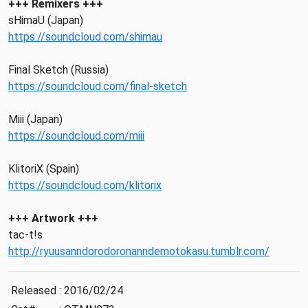
+++ Remixers +++
sHimaU (Japan)
https://soundcloud.com/shimau
Final Sketch (Russia)
https://soundcloud.com/final-sketch
Miii (Japan)
https://soundcloud.com/miii
KlitoriX (Spain)
https://soundcloud.com/klitorix
+++ Artwork +++
tac-t!s
http://ryuusanndorodoronanndemotokasu.tumblr.com/
Released
:
2016/02/24