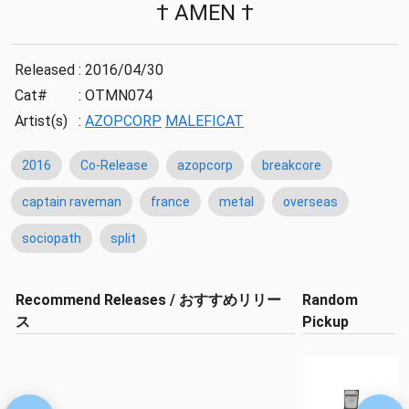
† AMEN †
Released
:
2016/04/30
Cat#
:
OTMN074
Artist(s)
:
AZOPCORP
MALEFICAT
2016
Co-Release
azopcorp
breakcore
captain raveman
france
metal
overseas
sociopath
split
Recommend Releases / おすすめリリー
Random
ス
Pickup