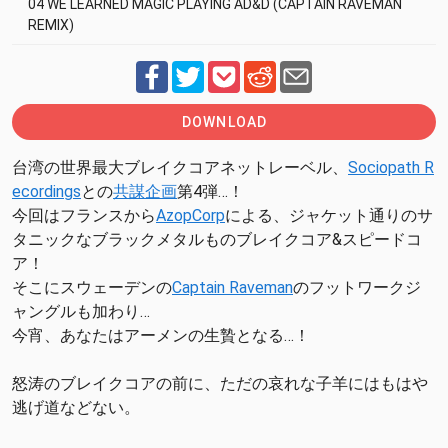
04 WE LEARNED MAGIC PLAYING AD&D (CAPTAIN RAVEMAN
REMIX)
DOWNLOAD
台湾の世界最大ブレイクコアネットレーベル、
Sociopath R
ecordings
との
共謀企画
第4弾…！
今回はフランスから
AzopCorp
による、ジャケット通りのサ
タニックなブラックメタルものブレイクコア&スピードコ
ア！
そこにスウェーデンの
Captain Raveman
のフットワークジ
ャングルも加わり…
今宵、あなたはアーメンの生贄となる…！
怒涛のブレイクコアの前に、ただの哀れな子羊にはもはや
逃げ道などない。