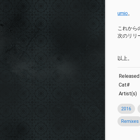
umio
。
これから
次のリリ
以上。
Released
Cat#
Artist(s)
2016
Remixes