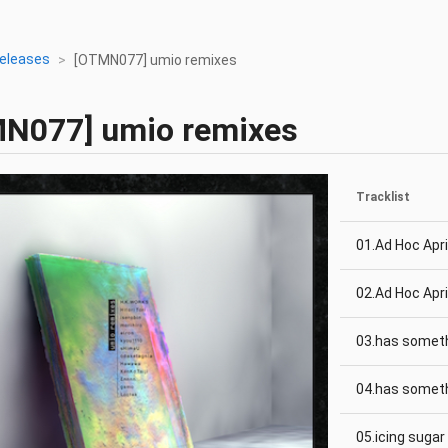
eleases
[OTMN077] umio remixes
MN077]
umio remixes
Tracklist
01.Ad Hoc Apr
02.Ad Hoc Apri
03.has someth
04.has someth
05.icing sugar