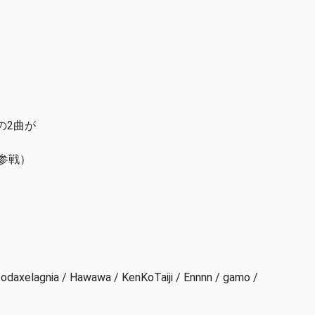
e」の2曲が
る参戦）
。
 / odaxelagnia / Hawawa / KenKoTaiji / Ennnn / gamo /