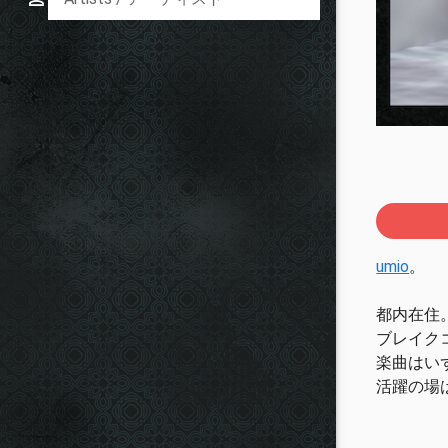
umio
。
都内在住
ブレイク
楽曲はい
活躍の場