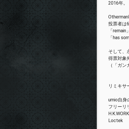
2016年。
Other
投票者は
「remain
「has som
そして、永遠の
得票対象
（「ガンガ
リミキサ
umio
フリーリ
H.K.WORKS 
Loctek