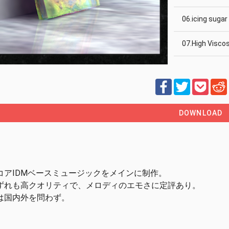
06.icing suga
07.High Visco
08.High Visco
09.remain (H
DOWNLOAD
10.remain (Ke
11.vanilla cak
。
12.vanilla ca
コアIDMベースミュージックをメインに制作。
ずれも高クオリティで、メロディのエモさに定評あり。
13.ガンガンガン速
は国内外を問わず。