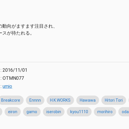
の動向がますます注目され、
ースが待たれる。
:
2016/11/01
:
OTMN077
:
umio
Breakcore
Ennnn
H.K.WORKS
Hawawa
Hitori Tori
eiron
gamo
iserobin
kyou1110
morihiro
oda