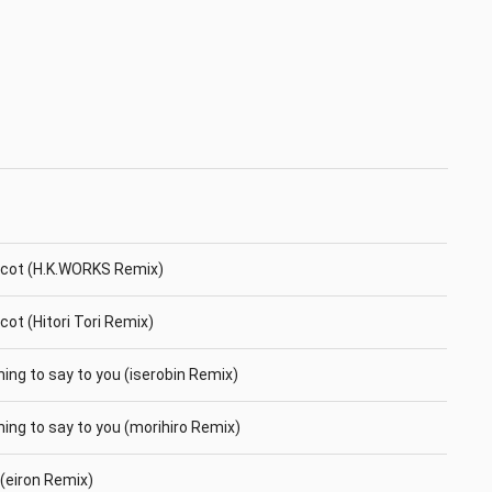
icot (H.K.WORKS Remix)
cot (Hitori Tori Remix)
ing to say to you (iserobin Remix)
ing to say to you (morihiro Remix)
 (eiron Remix)