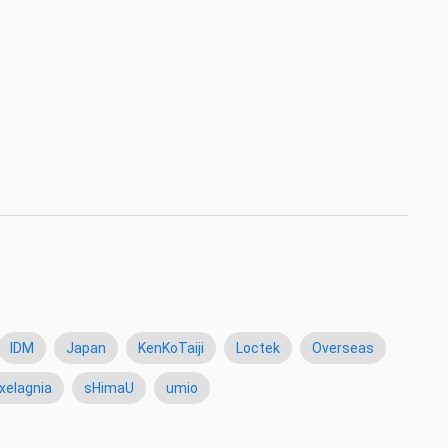
IDM
Japan
KenKoTaiji
Loctek
Overseas
xelagnia
sHimaU
umio