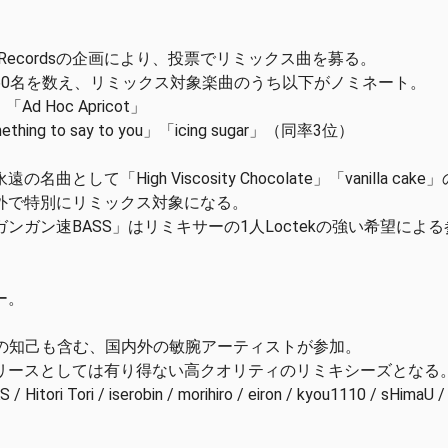
manRecordsの企画により、投票でリミックス曲を募る。
60名を数え、リミックス対象楽曲のうち以下がノミネート。
」「Ad Hoc Apricot」
ething to say to you」「icing sugar」（同率3位）
名曲として「High Viscosity Chocolate」「vanilla cak
外で特別にリミックス対象になる。
ンガン速BASS」はリミキサーの1人Loctekの強い希望によ
ー。
自身の知己も含む、国内外の敏腕アーティストが参加。
リースとしては有り得ない高クオリティのリミキシーズとなる
/ Hitori Tori / iserobin / morihiro / eiron / kyou1110 / sHimaU