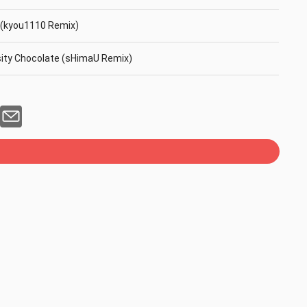
r (kyou1110 Remix)
sity Chocolate (sHimaU Remix)
sity Chocolate (odaxelagnia Remix)
awawa Remix)
nKoTaiji Remix)
e (Ennnn Remix)
ke (gamo Remix)
BASS (Loctek Remix)