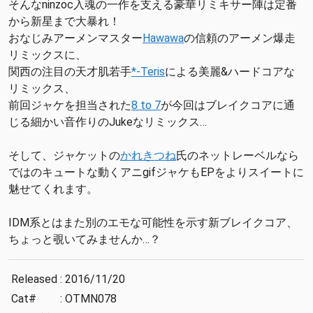
そんなninzoc入魂の一作を支える豪華リミキサー陣は定番
から新星まで大暴れ！
おなじみアーメンマスター
Hawawa
の信頼のアーメン爆走
リミックスに、
関西の注目の天才肌若手
*-Teris
による美麗&ハードコアな
リミックス、
前回ジャケを担当された
8 to 7
が今回はブレイクコアに通
じる細かい音作りのJukeなリミックス…
そして、ジャケットの
かれきつね
氏のネットレーベルなら
ではのキュートな動くアニgifジャケもEPをよりスイートに
魅せてくれます。
IDM系とはまた別のエモな可能性を示す新ブレイクコア、
ちょっと覗いてみませんか…？
Released
:
2016/11/20
Cat#
:
OTMN078