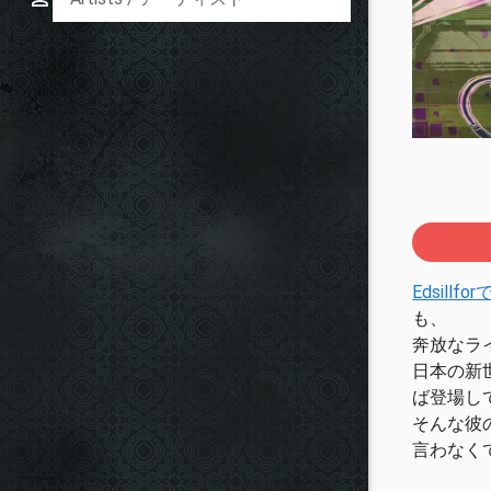
Edsill
も、
奔放なラ
日本の新
ば登場し
そんな彼
言わなくて