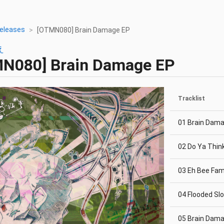
eleases
[OTMN080] Brain Damage EP
え
MN080]
Brain Damage EP
Tracklist
01 Brain Dam
02 Do Ya Thin
03 Eh Bee Fam
04 Flooded Sl
05 Brain Dam