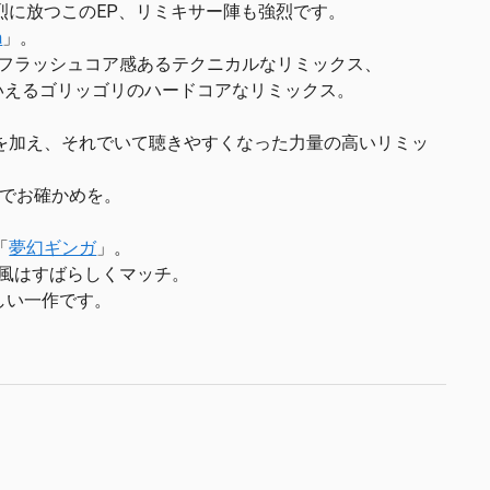
烈に放つこのEP、リミキサー陣も強烈です。
a
」。
めのフラッシュコア感あるテクニカルなリミックス、
の新作といえるゴリッゴリのハードコアなリミックス。
解釈を加え、それでいて聴きやすくなった力量の高いリミッ
耳でお確かめを。
「
夢幻ギンガ
」。
画風はすばらしくマッチ。
しい一作です。