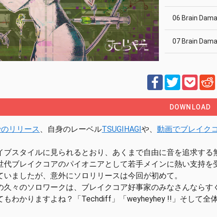
06 Brain Dama
07 Brain Dam
08 Brain Dama
DOWNLOAD
forでのリリース
、自身のレーベル
TSUGIHAGI
や、
動画でブレイク
イブスタイルに見られるとおり、あくまで自由に音を追求する
世代ブレイクコアのパイオニアとして若手メインに熱い支持を
ていましたが、意外にソロリリースは今回が初めて。
の久々のソロワークは、ブレイクコア好事家のみなさんならす
もわかりますよね？「Techdiff」「weyheyhey !!」そし