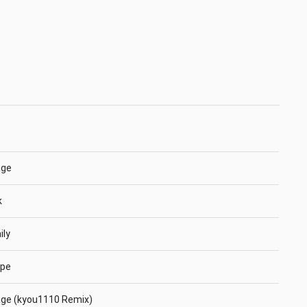
age
k
ily
ope
age (kyou1110 Remix)