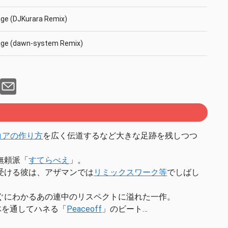
ge (DJKurara Remix)
age (dawn-system Remix)
ge (EFB37-1 Remix)
コアの作り方
を広く伝道するなど大きな足跡を残しつつ
無頼派「
すてらべえ
」。
受ける彼は、アザマンでは
リミックスワーク等
でしばし
ぐにわかるあの連中のリスペクトに溢れた一作。
て全体を通してハネる「
Peaceoff
」のビート…