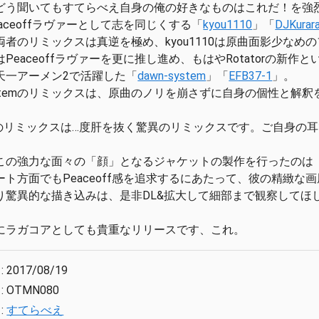
どう聞いてもすてらべえ自身の俺の好きなものはこれだ！を強
aceoffラヴァーとして志を同じくする「
kyou1110
」「
DJKurar
両者のリミックスは真逆を極め、kyou1110は原曲面影少な
araはPeaceoffラヴァーを更に推し進め、もはやRotator
天一アーメン2で活躍した「
dawn-system
」「
EFB37-1
」。
-systemのリミックスは、原曲のノリを崩さずに自身の個性と
7-1のリミックスは…度肝を抜く驚異のリミックスです。ご自身の
この強力な面々の「顔」となるジャケットの製作を行ったのは
ート方面でもPeaceoff感を追求するにあたって、彼の精緻な
り驚異的な描き込みは、是非DL&拡大して細部まで観察してほ
にラガコアとしても貴重なリリースです、これ。
:
2017/08/19
:
OTMN080
:
すてらべえ