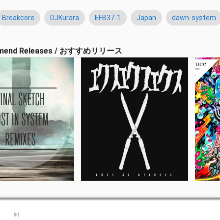
Breakcore
DJKurara
EFB37-1
Japan
dawn-system
mend Releases / おすすめリリース