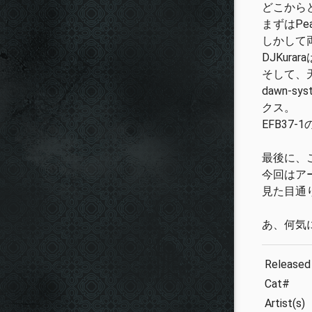
どこから
まずはPe
しかして
DJKur
そして、
dawn
クス。
EFB3
最後に、
今回はア
見た目通
あ、何気
Released
Cat#
Artist(s)