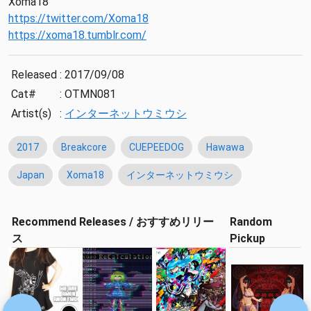
Xoma18
https://twitter.com/Xoma18
https://xoma18.tumblr.com/
Released
:
2017/09/08
Cat#
:
OTMN081
Artist(s)
:
インターネットウミウシ
2017
Breakcore
CUEPEEDOG
Hawawa
Japan
Xoma18
インターネットウミウシ
Recommend Releases / おすすめリリー
Random
ス
Pickup