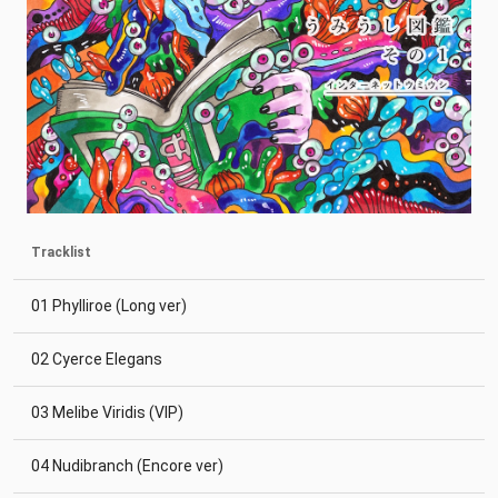
Tracklist
01 Phylliroe (Long ver)
02 Cyerce Elegans
03 Melibe Viridis (VIP)
04 Nudibranch (Encore ver)