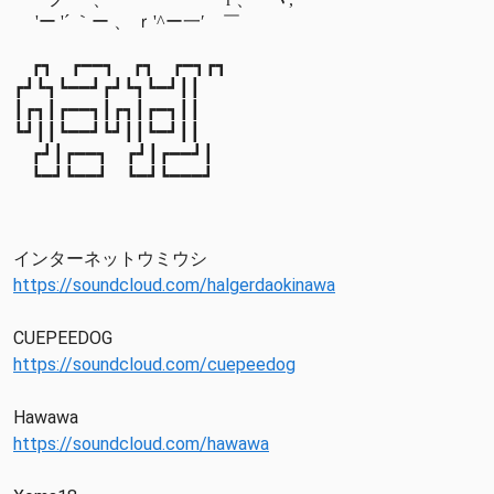
　 'ー '´ ｀ー 、 ｒ'^ー一′　￣
　┏┓    ┏━━┓　┏┓　┏━┓┏┓
┏┛┗┓┗━━┛┏┛┗┓┗━┛┃┃
┃┏┓┃┏━━┓┃┏┓┃┏━┓┃┃
┗┛┃┃┗━━┛┗┛┃┃┗━┛┃┃
　┏┛┃┏━━┓    ┏┛┃┏━━┛┃
　┗━┛┗━━┛    ┗━┛┗━━━┛
インターネットウミウシ
https://soundcloud.com/halgerdaokinawa
CUEPEEDOG
https://soundcloud.com/cuepeedog
Hawawa
https://soundcloud.com/hawawa