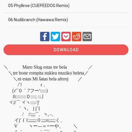
05 Phylliroe (CUEPEEDOG Remix)
06 Nudibranch (Hawawa Remix)
DOWNLOAD
＼　　　Maro Slug estas tre bela 　　　　 ／
　＼tre bone rompita nuklea muziko beleta／ 
　　＼ni estas Mi ŝatas bela aferoj　　／
　　　/´! 　 　 　 r 、　
　 ｛r'´０｀7フー':::::}　 
　　0:::::::::０::::; :::丿　
　ヾ;i'⌒ヾヽ::::-'j' 　 
　　　｀ヽ,　j j´{　 　
　　　　/　//;;;;`´、ヽ, -、
　　 イj′ { {;;;;;;;０;;;;o;;;;;;く、
　　 V　　 ヽー--‐＝=ーや、   　 ＼　
　　ノ ｀ 、　　｀￣´　　 r 、　ヽ,