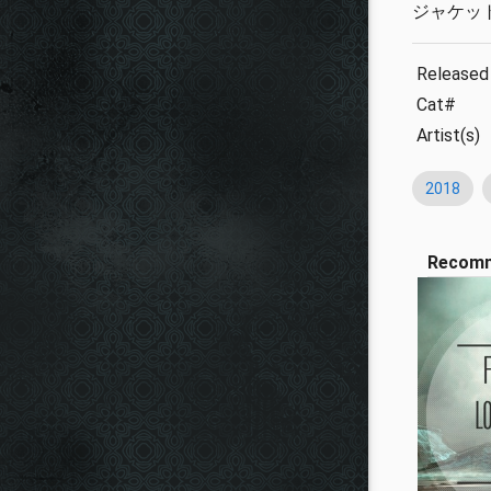
ジャケット/
Released
Cat#
Artist(s)
2018
Recom