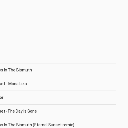
yss In The Bismuth
set - Mona Liza
tor
set -The Day Is Gone
yss In The Bismuth (Eternal Sunset remix)