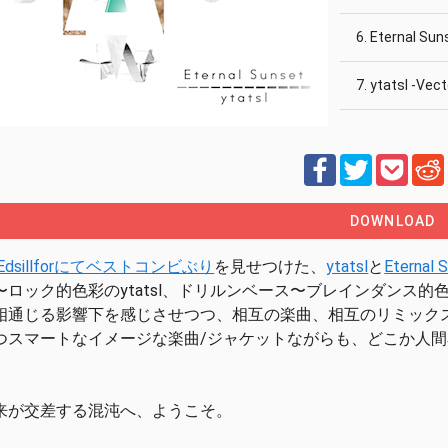
6. Eternal Sun
7. ytatsl -Vec
8. Eternal Sun
9. Eternal Sun
DOWNLOAD
Edsillforにてベストコンビぶり
を見せつけた、
ytatsl
と
Eternal 
ロック的色彩のytatsl、ドリルンベース〜ブレインダンス的色彩のEt
相通じる影響下を感じさせつつ、相互の楽曲、相互のリミック
つスマートなイメージな楽曲/ジャケットながらも、どこか人間
来が交差する混沌へ、ようこそ。