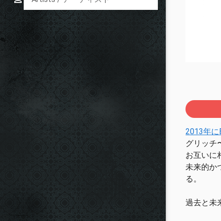
2013年に
グリッチ〜
お互いに
未来的か
る。
過去と未