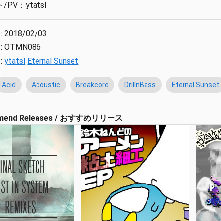
PV：ytatsl
:
2018/02/03
:
OTMN086
:
ytatsl
Eternal Sunset
Acid
Acoustic
Breakcore
DrillnBass
Eternal Sunset
mend Releases / おすすめリリース