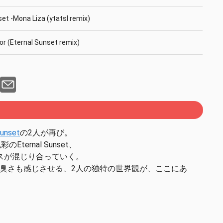
set -Mona Liza (ytatsl remix)
tor (Eternal Sunset remix)
set -The Day Is Gone (ytatsl remix)
set - Every Time I Think Of You (bonus track)
Sunset
の2人が再び。
ernal Sunset、
スが混じり合っていく。
臭さも感じさせる、2人の独特の世界観が、ここにあ