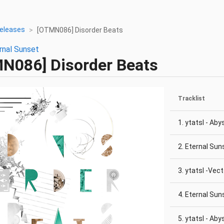
eleases
[OTMN086] Disorder Beats
rnal Sunset
MN086]
Disorder Beats
Tracklist
1. ytatsl - Ab
2. Eternal Sun
3. ytatsl -Vec
4. Eternal Sun
5. ytatsl - Ab