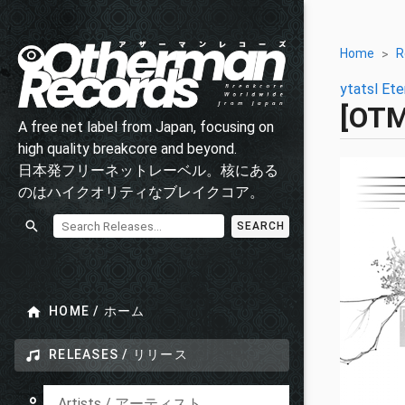
Home
R
ytatsl
Ete
[OT
A free net label from Japan, focusing on
high quality breakcore and beyond.
日本発フリーネットレーベル。核にある
のはハイクオリティなブレイクコア。
SEARCH
HOME / ホーム
RELEASES / リリース
Artists / アーティスト