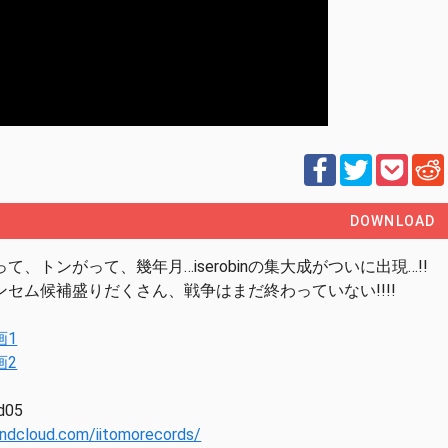
DOWNLOAD
て、トンがって、幾年月…iserobinの集大成がついに出現…!!
ンセム候補盛りだくさん、戦争はまだ終わっていない!!!!
画1
画2
nd05
undcloud.com/iitomorecords/