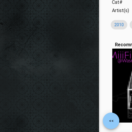
Cat#
Artist(s)
2010
Recom
<<