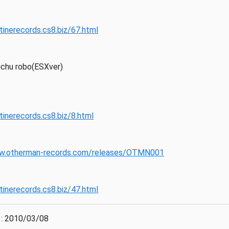
tinerecords.cs8.biz/67.html
auchu robo(ESXver)
tinerecords.cs8.biz/8.html
ww.otherman-records.com/releases/OTMN001
c
tinerecords.cs8.biz/47.html
:
2010/03/08