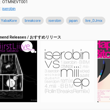
:
OTMNEVT001
:
iserobin
YabaiKore
breakcore
iserobin
japan
live_DJmix
mend Releases / おすすめリリース