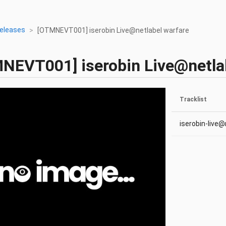
eleases
[OTMNEVT001] iserobin Live@netlabel warfare
MNEVT001]
iserobin Live@netla
Tracklist
iserobin-live