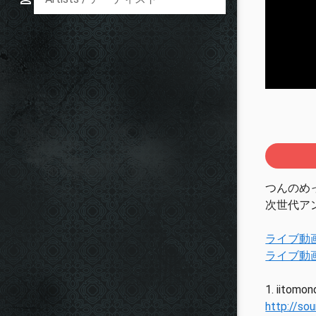
つんのめっ
次世代ア
ライブ動
ライブ動
1. iitomo
http://so