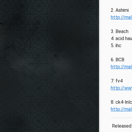
2. Ashimi
http://mal
3. Beach
4. acid h
5. ihc
6. BCB
http://mal
7. fv4
http://w
8. ck4-lnl
http://mal
Released