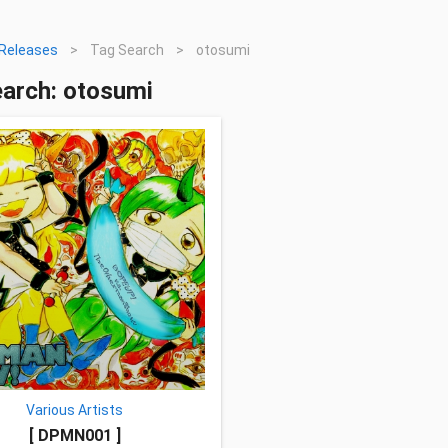
Releases
>
Tag Search
>
otosumi
arch: otosumi
Various Artists
[ DPMN001 ]