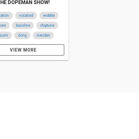
HE DOPEMAN SHOW!
lation
vocaloid
wobble
core
bassline
chiptune
osumi
dong
iserobin
o
x-man
hydropump
VIEW MORE
n
hujiko pro
limitedtoss
en toast jam
yambabom
tt
east breaks in thousand
Ca5
japan
2012