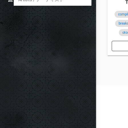
T
compi
break
ot
umi
gucho
ov
suese